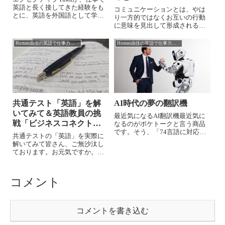
英語と長く接してきた経験をも
コミュニケーションとは、やは
とに、英語を外国語として学ぶ
り一方的ではなくお互いの行動
者として、また英語を教える立
に意味を見出して形成されるも
場から日々感じることなどを徒
のなのだ、と実感しました。対
然なるままに書いています。＊
面授業こそ深いコミュニケーシ
Homan由佳の英語で仕事力アップ
Homan由佳の英語で仕事力アップ
＊＊＊＊＊＊＊＊＊＊＊＊＊＊
ョンが可能だと信じてきた教員
＊＊＊＊＊＊＊最近、ほんの少
は多いと思いますが、オンライ
しの空き時間...
ン授業に慣れるにつれて、そう
とは限らないということに気づ
き始めているはずです。
共通テスト「英語」を解
AI時代の夢の翻訳機
いてみて＆英語教員の挑
最近気になるAI翻訳機最近気に
戦「ビジネスコネクトコ
なるのがポケトークと言う商品
です。そう、「74言語に対応、
ース」を受講する
共通テストの「英語」を実際に
まるで通訳がいるかのように対
解いてみて皆さん、ご無沙汰し
話できる夢の翻訳機」のキャッ
ております。お元気ですか。今
チフレーズでお馴染みの小型の
年も大学入試の時期になりまし
AI翻訳機です。ボタンを押して
た。1月の大学入試共通テストを
話しかけるだけで選択した別言
皮切りに徹底的な感染防止対策
コメント
語ですぐに...
をしながら、大学入試が3月まで
各地で実施されています。今年
からセンター...
コメントを書き込む