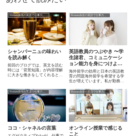
Homan由佳の英語で仕事力アップ
Homan由佳の英語で仕事力アップ
シャンパーニュの味わい
英語教員のつぶやき 〜学
を読み解く
生諸君、コミュニケーシ
ョン能力を身につけよ
前回のブログでは、英文を読む
う〜
時には「背景知識」が内容理解
海外留学の効用と日本の英語教
に大きな働きをしてくれると書
育の問題海外留学を希望する学
きました。英文読解をさらに強
生が増えています。私が勤務す
力にサポートしてくれるのが
る大学でも夏季休暇を利用した
「語彙力」です。ただ、内容が
短期留学プログラムが好評で、
Homan由佳の英語で仕事力アップ
Homan由佳の英語で仕事力アップ
非日常的で、やや専門的だった
特に学部主催の研修プログラム
りすると、よく知っている単語
の希望者数は予想を上回りアメ
なのに違う意味で使...
リカ渡航は無事催行されました
が、少し前は定員...
ココ・シャネルの言葉
オンライン授業で感じる
こと
エグゼクティブYukaが、仕事で