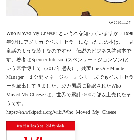
2018.11.07
Who Moved My Cheese?
という本を知っていますか？1998
年9月にアメリカでベストセラーになったこの本は、一見
童話のような装丁なのですが、伝説のビジネス啓発本で
す。著者はSpencer Johnson (スペンサー・ジョンソン)と
いう医学博士で（2017年逝去）、共著
The One Minute
Manager
『１分間マネージャー』シリーズでもベストセラ
ーを輩出してきました。37カ国語に翻訳された
Who
Moved My Cheese?
は、世界で累計2600万部以上売れたそ
うです。
https://en.wikipedia.org/wiki/Who_Moved_My_Cheese