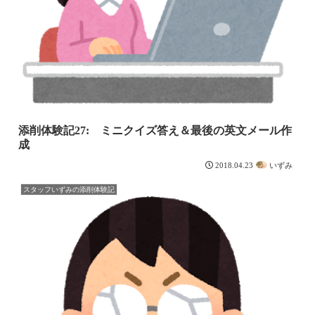
添削体験記27: ミニクイズ答え＆最後の英文メール作
成
いずみ
2018.04.23
スタッフいずみの添削体験記