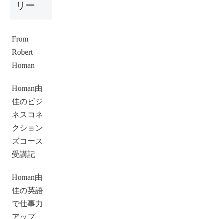
リー
From
Robert
Homan
Homan由
佳のビジ
ネスコネ
クション
ズコース
受講記
Homan由
佳の英語
で仕事力
アップ