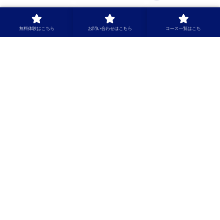
コース一覧はこち
無料体験はこちら
お問い合わせはこちら
コース一覧はこち
株式会社ジーワン・コミュニケーションズ
本社
〒100-0005 東京都千代田区丸の内2-2-1 岸本ビルヂング6F
TEL.03-6820-5257
FAX.03-6820-5267
会社概要
経営陣のご紹介