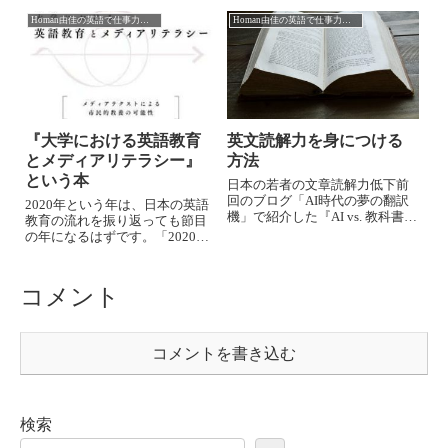
国際通貨基金（IMF）の代表理
チフレーズでお馴染みの小型の
事クリスチーヌ・ラガルド
Homan由佳の英語で仕事力アップ
Homan由佳の英語で仕事力アップ
AI翻訳機です。ボタンを押して
Christine Lagarde氏を挙げる。実
話しかけるだけで選択した別言
は、この記事に掲載された実際
語ですぐに...
のインタビューの直前、私は生
の（？）ラガルド氏と対談し、
この「強いしなやかさ」を直に
体感したのだ！今でも、この夢
のようなひとときを思い出すと
『大学における英語教育
英文読解力を身につける
感動がよみがえり胸が熱くな
とメディアリテラシー』
方法
る。
という本
日本の若者の文章読解力低下前
回のブログ「AI時代の夢の翻訳
2020年という年は、日本の英語
機」で紹介した『AI vs. 教科書が
教育の流れを振り返っても節目
読めない子どもたち』では、読
の年になるはずです。「2020年
解力不足の子どもたちの実態が
に向けて」をスローガンに英語
明らかになりました。AIに職を
教育改革が段階的（断片的と
奪われるのではないかという危
も？）に行われているのも、改
コメント
機感を感じる中、若者がこれか
革を牽引している文科省が多く
ら...
の外国人が大量に日本に流入す
る東京オリ...
コメントを書き込む
検索