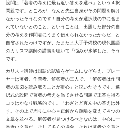
設問は「著者の考えに最も近い答えを選べ」という４択
問題です。ところが、なんと先生自身がその問題を解け
なかったそうなのです！自分の考えが選択肢の中に含ま
れていないとのこと。ということは、出題した部分の自
分の考えを作問者にうまく伝えられなかったからだ、と
自省されたわけですが、たまたま大手予備校の現代国語
のカリスマ講師の講義を聴いて「悩みが氷解した」そう
です。
カリスマ講師は国語の試験をゲームになぞらえ、プレー
ヤーは著者、作問者、解答者の三人で、「解答者は作問
者の意図を読み取ることが肝心」と説いたそうです。選
択式の設問で著者の考えを当てさせる問題で正答を得る
コツはかなり戦略的です。「わざとど真ん中の答えは外
す。その上で周りに中心＝正解から距離を変えて４つの
文章を並べる。解答者が見つけるべきなのは、中心に一
番近い文章だ。そして多くの場合、それは著者の文章と