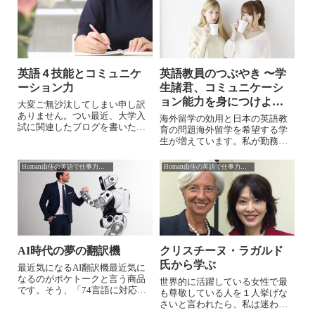
英語４技能とコミュニケ
英語教員のつぶやき 〜学
ーション力
生諸君、コミュニケーシ
ョン能力を身につけよ
大変ご無沙汰してしまい申し訳
う〜
ありません。つい最近、大学入
海外留学の効用と日本の英語教
試に関連したブログを書いたよ
育の問題海外留学を希望する学
うな気がしていましたが、あれ
生が増えています。私が勤務す
からはや１年。今年は新型肺炎
る大学でも夏季休暇を利用した
への感染拡大の影響で、大学も
短期留学プログラムが好評で、
Homan由佳の英語で仕事力アップ
Homan由佳の英語で仕事力アップ
対応に追われています。受験生
特に学部主催の研修プログラム
はもちろん試験監督もマスク着
の希望者数は予想を上回りアメ
用や手洗いとアル...
リカ渡航は無事催行されました
が、少し前は定員...
AI時代の夢の翻訳機
クリスチーヌ・ラガルド
氏から学ぶ
最近気になるAI翻訳機最近気に
なるのがポケトークと言う商品
世界的に活躍している女性で最
です。そう、「74言語に対応、
も尊敬している人を１人挙げな
まるで通訳がいるかのように対
さいと言われたら、私は迷わず
話できる夢の翻訳機」のキャッ