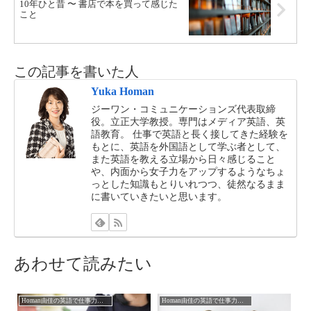
10年ひと昔 〜 書店で本を買って感じた
こと
この記事を書いた人
Yuka Homan
ジーワン・コミュニケーションズ代表取締
役。立正大学教授。専門はメディア英語、英
語教育。 仕事で英語と長く接してきた経験を
もとに、英語を外国語として学ぶ者として、
また英語を教える立場から日々感じること
や、内面から女子力をアップするようなちょ
っとした知識もとりいれつつ、徒然なるまま
に書いていきたいと思います。
あわせて読みたい
Homan由佳の英語で仕事力アップ
Homan由佳の英語で仕事力アップ