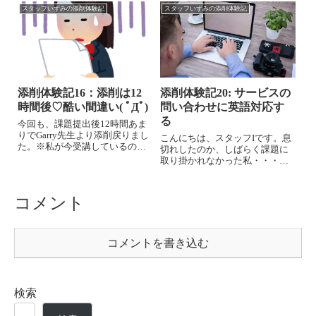
す。嬉しいような悲しいよう
ムを受講始めました♬私が受講
スタッフいずみの添削体験記
スタッフいずみの添削体験記
な・・・これで卒業してしまっ
しているのは 「中級インテン
ていいのだろうか、という不安
シブ・プログラム」の全１２
で一杯です。Lesson 12は課題の
回。今取り組んでいる受講生の
添削は...
方、これ...
添削体験記16：添削は12
添削体験記20: サービスの
時間後♡酷い間違い( ﾟДﾟ)
問い合わせに英語対応す
る
今回も、課題提出後12時間あま
りでGarry先生より添削戻りまし
こんにちは、スタッフIです。息
た。※私が今受講しているの
切れしたのか、しばらく課題に
は 「中級インテンシブ・プロ
取り掛かれなかった私・・・し
グラム」の全12回です。反省
かし思ったほどLesson 9は難なく
は、＠が多い事！「冠詞の使い
クリア。サクサクとassignment
方が間違っています。」と、
に進みました。お題はマーケテ
コメント
sp「スペルミス」が6か所も！こ
ィング業務支援をしている会社
れは酷い...
に勤めている。中国進...
コメントを書き込む
検索