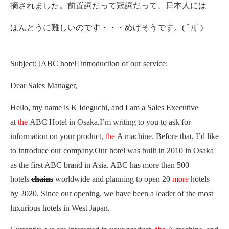
摘されました。前置詞だって冠詞だって、日本人には
ほんとうに難しいのです・・・めげそうです。( ﾟДﾟ)
Subject: [ABC hotel] introduction of our service:
Dear Sales Manager,
Hello, my name is K Ideguchi, and I am a Sales Executive
at
the
ABC Hotel in Osaka.I’m writing to you to ask for
information on your product,
the
A machine. Before that, I’d like
to introduce our company.Our hotel was built in 2010 in Osaka
as the first ABC brand in Asia. ABC has more than 500
hotels
chains
worldwide and planning to open 20
more
hotels
by 2020. Since our opening, we have been
a leader of the most
luxurious hotels in West Japan.