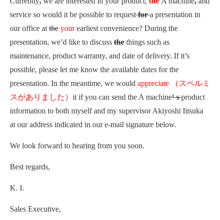
Currently
,
we are interested in your product,
the
A machine
,
and
service so would it be possible to request
for
a presentation in
our office at
the
your
earliest convenience? During the
presentation, we’d like to discuss
the
things such as
maintenance, product warranty, and date of delivery. If it’s
possible, please let me know the available dates for the
presentation. In the meantime, we would
appreciate
（スペルミ
スがありました）
it if you can send the A machine
‘ s
product
information to both myself and my supervisor Akiyoshi Iitsuka
at our address indicated in our e-mail signature below.
We look forward to hearing from you soon.
Best regards,
K. I.
Sales Executive,