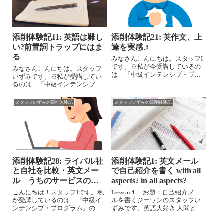
添削体験記11: 英語は難し
添削体験記21: 英作文、上
い?前置詞トラップにはま
達を実感♬
る
みなさんこんにちは。スタッフI
です。※私が今受講しているの
みなさんこんにちは。スタッフ
は 「中級インテンシブ・プロ
いずみです。※私が受講してい
グラム」の全12回です。Lesson
るのは 「中級インテンシブ・
9、300 words超えの渾身の課題
プログラム」の全12回です。
でした。長すぎると指摘される
Lesson 5 「許可を得る」お題：
スタッフいずみの添削体験記
スタッフいずみの添削体験記
のです、でも、端折れませんで
予算を立てていなかったソフト
した(>_<)Garr...
を買わないと、OSのアップグレ
ード時にまずいことになる！上
司、...
添削体験記28: ライバル社
添削体験記1: 英文メール
と自社を比較・英文メー
で自己紹介を書く with all
ル うちのサービスの方
aspects? in all aspects?
がイイ！
こんにちは！スタッフIです。私
Lesson１ お題：自己紹介メー
が受講しているのは 「中級イ
ルを書くジーワンのスタッフい
ンテンシブ・プログラム」の全
ずみです。英語大好き 人間とし
12回。いよいよ最後の課題で
て、私もライティング プログラ