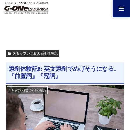
スタッフいずみの添削体験記
添削体験記8: 英文添削でめげそうになる。
『前置詞』『冠詞』
スタッフいずみの添削体験記