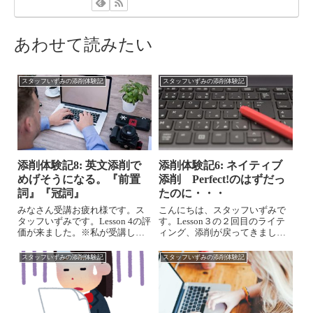
あわせて読みたい
スタッフいずみの添削体験記
スタッフいずみの添削体験記
添削体験記8: 英文添削で
添削体験記6: ネイティブ
めげそうになる。『前置
添削 Perfect!のはずだっ
詞』『冠詞』
たのに・・・
みなさん受講お疲れ様です。ス
こんにちは、スタッフいずみで
タッフいずみです。Lesson 4の評
す。Lesson３の２回目のライテ
価が来ました。※私が受講して
ィング、添削が戻ってきまし
いるのは 「中級インテンシ
た。7/11 16:52⇒7/12 02:01 12
ブ・プログラム」の全12回で
時間以内の添削戻りです。２回
スタッフいずみの添削体験記
スタッフいずみの添削体験記
す。You must study your grammar
目の直しなので早い～やっぱり
and prepositions...
今回も満点ならず・・・これで
通じるだろう、で...