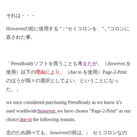
それは・・・
Howeverの前に使用する ” ; “セミコロンを、” , “コロンに
直された事。
「PressReadyソフトを買うことも
考えたが、
（;however,を
使用）以下の
理由により
、
（due to を使用）Page-2-Print
のほうが我々の選択としてよい、ということになっ
た。」
we once considered purchasing PressReady as we know it’s
used worldwide
;however,
we have chosen “Page-2-Print” as our
choice
due to
the following reasons.
念のため調べても、howeverの前は、; セミコロンなの