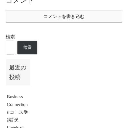
コメント
シブ・プログラム」の全１２
ンで使える「比較の表現」を学
回。今取り組んでいる受講生の
ぶーpoint-by-poin...
方、これ...
コメントを書き込む
検索
検索
最近の
投稿
Business
Connection
s コース受
講記6.
Levels of