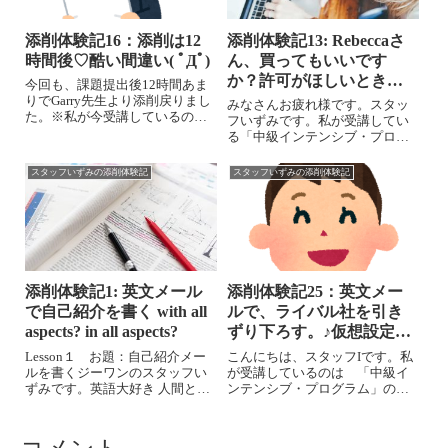
添削体験記16：添削は12
添削体験記13: Rebeccaさ
時間後♡酷い間違い( ﾟДﾟ)
ん、買ってもいいです
か？許可がほしいときの
今回も、課題提出後12時間あま
英語
りでGarry先生より添削戻りまし
みなさんお疲れ様です。スタッ
た。※私が今受講しているの
フいずみです。私が受講してい
は 「中級インテンシブ・プロ
る「中級インテンシブ・プログ
グラム」の全12回です。反省
ラム」最近は、「Rebeccaさんと
は、＠が多い事！「冠詞の使い
いう上司がなかなかOKしてくれ
スタッフいずみの添削体験記
スタッフいずみの添削体験記
方が間違っています。」と、
ない…cost-conscious というか、
sp「スペルミス」が6か所も！こ
stingyというか」そんなシチュエ
れは酷い...
ーション...
添削体験記1: 英文メール
添削体験記25：英文メー
で自己紹介を書く with all
ルで、ライバル社を引き
aspects? in all aspects?
ずり下ろす。♪仮想設定で
課題を楽しく♪
Lesson１ お題：自己紹介メー
こんにちは、スタッフIです。私
ルを書くジーワンのスタッフい
が受講しているのは 「中級イ
ずみです。英語大好き 人間とし
ンテンシブ・プログラム」の全
て、私もライティング プログラ
12回Lesson 11、いよいよゴール
ムを受講始めました♬私が受講
に近づいてきました。ここの学
しているのは 「中級インテン
習ページでは、①ビジネスシー