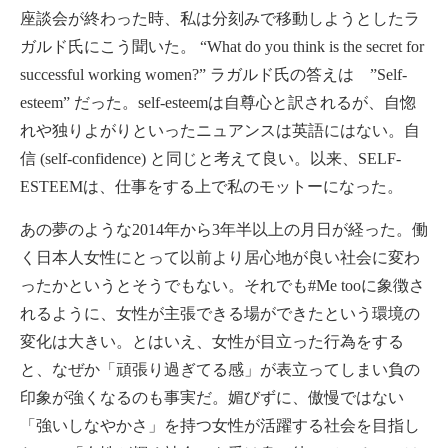
座談会が終わった時、私は分刻みで移動しようとしたラ
ガルド氏にこう聞いた。 “What do you think is the secret for
successful working women?” ラガルド氏の答えは ”Self-
esteem” だった。self-esteemは自尊心と訳されるが、自惚
れや独りよがりといったニュアンスは英語にはない。自
信 (self-confidence) と同じと考えて良い。以来、SELF-
ESTEEMは、仕事をする上で私のモットーになった。
あの夢のような2014年から3年半以上の月日が経った。働
く日本人女性にとって以前より居心地が良い社会に変わ
ったかというとそうでもない。それでも#Me tooに象徴さ
れるように、女性が主張できる場ができたという環境の
変化は大きい。とはいえ、女性が目立った行為をする
と、なぜか「頑張り過ぎてる感」が表立ってしまい負の
印象が強くなるのも事実だ。媚びずに、傲慢ではない
「強いしなやかさ」を持つ女性が活躍する社会を目指し