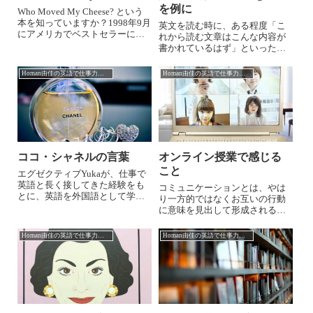
を例に
Who Moved My Cheese? という
本を知っていますか？1998年9月
英文を読む時に、ある程度「こ
にアメリカでベストセラーにな
れから読む文章はこんな内容が
ったこの本は、一見童話のよう
書かれているはず」といった心
な装丁なのですが、伝説のビジ
構えがないと、とんでもない勘
ネス啓発本です。著者はSpencer
違いをしてしまうことがありま
Homan由佳の英語で仕事力アップ
Homan由佳の英語で仕事力アップ
Johnson (スペンサー・ジョン...
す。逆に、背景知識があれば、
多少わからない単語に遭遇して
も、持っている知識や経験をも
とに推測しながら...
ココ・シャネルの言葉
オンライン授業で感じる
こと
エグゼクティブYukaが、仕事で
英語と長く接してきた経験をも
コミュニケーションとは、やは
とに、英語を外国語として学ぶ
り一方的ではなくお互いの行動
者として、また英語を教える立
に意味を見出して形成されるも
場から日々感じることなどを徒
のなのだ、と実感しました。対
然なるままに書いています。＊
面授業こそ深いコミュニケーシ
Homan由佳の英語で仕事力アップ
Homan由佳の英語で仕事力アップ
＊＊＊＊＊＊＊＊＊＊＊＊＊＊
ョンが可能だと信じてきた教員
＊＊＊＊＊＊＊最近、ほんの少
は多いと思いますが、オンライ
しの空き時間...
ン授業に慣れるにつれて、そう
とは限らないということに気づ
き始めているはずです。