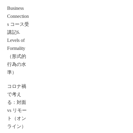
Business
Connection
s コース受
講記6.
Levels of
Formality
（形式的
行為の水
準）
コロナ禍
で考え
る：対面
vs リモー
ト（オン
ライン）