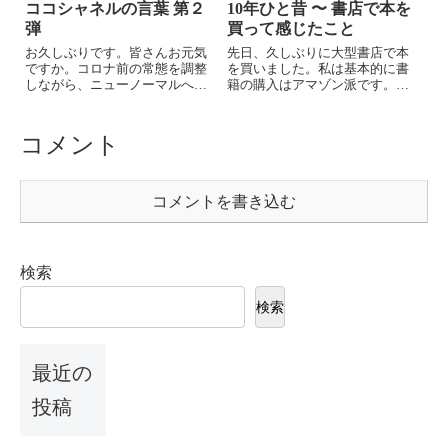
ココシャネルの言葉 第２
10年ひと昔 〜 書店で本を
弾
買って感じたこと
お久しぶりです。皆さんお元気
先日、久しぶりに大型書店で本
ですか。コロナ前の常態を調整
を買いました。私は基本的に書
しながら、ニューノーマルへの
籍の購入はアマゾン派です。知
適応を少しずつ日常化し、前を
りたい分野のキーワードで検索
向いて日々を過ごしているとい
すればすぐに関連本を教えてく
う感じでしょうか。コロナと共
れますし、書評が良かった本の
コメント
存しながら経済を取り戻す機運
タイトルがうろ覚えでも、瞬時
がある中、今回は表題どおり
に見つけ出してくれます。注文
「英語で女子力アッ...
して早ければ翌日...
コメントを書き込む
検索
検索
最近の
投稿