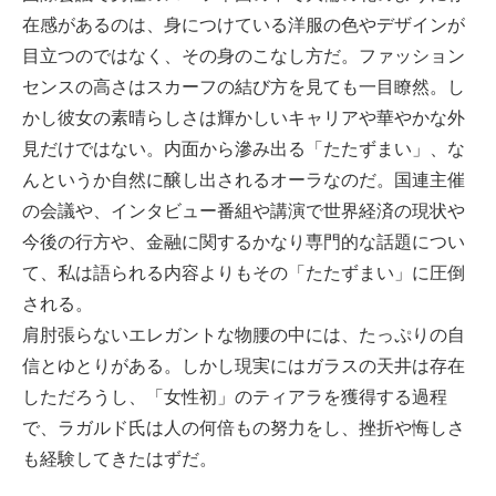
在感があるのは、身につけている洋服の色やデザインが
目立つのではなく、その身のこなし方だ。ファッション
センスの高さはスカーフの結び方を見ても一目瞭然。し
かし彼女の素晴らしさは輝かしいキャリアや華やかな外
見だけではない。内面から滲み出る「たたずまい」、な
んというか自然に醸し出されるオーラなのだ。国連主催
の会議や、インタビュー番組や講演で世界経済の現状や
今後の行方や、金融に関するかなり専門的な話題につい
て、私は語られる内容よりもその「たたずまい」に圧倒
される。
肩肘張らないエレガントな物腰の中には、たっぷりの自
信とゆとりがある。しかし現実にはガラスの天井は存在
しただろうし、「女性初」のティアラを獲得する過程
で、ラガルド氏は人の何倍もの努力をし、挫折や悔しさ
も経験してきたはずだ。